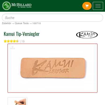
Togg
navig
Zubehör
→
Queue Tools
→
100710
Kamui Tip-Versiegler
| 19