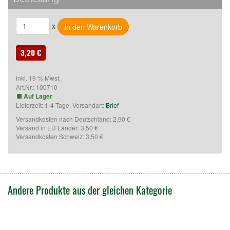
Kamui Brand
3-28-2, Fukawa, Asakita,
x
Hiroshima, Japan 739-1751
E-Mail: sales@en-vision.co.jp
3,20 €
Verantwortliche Person:
McBillard
Inhaber: Kurt Schleske
inkl. 19 % Mwst.
Art.Nr.:
100710
Grenzallee 9-11
Auf Lager
12057 Berlin
Lieferzeit: 1-4 Tage, Versandart:
Brief
Deutschland
Phone: +49(0)30710 96 767
Versandkosten nach Deutschland: 2,90 €
Versand in EU Länder: 3,50 €
E-Mail: shop@mcbillard.de
Versandkosten Schweiz: 3,50 €
Andere Produkte aus der gleichen Kategorie