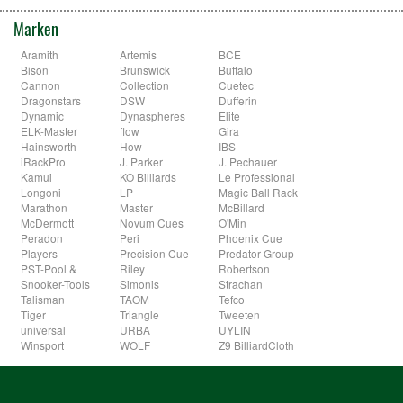
Marken
Aramith
Artemis
BCE
Bison
Brunswick
Buffalo
Cannon
Collection
Cuetec
Dragonstars
DSW
Dufferin
Dynamic
Dynaspheres
Elite
ELK-Master
flow
Gira
Hainsworth
How
IBS
iRackPro
J. Parker
J. Pechauer
Kamui
KO Billiards
Le Professional
Longoni
LP
Magic Ball Rack
Marathon
Master
McBillard
McDermott
Novum Cues
O'Min
Peradon
Peri
Phoenix Cue
Players
Precision Cue
Predator Group
PST-Pool &
Riley
Robertson
Snooker-Tools
Simonis
Strachan
Talisman
TAOM
Tefco
Tiger
Triangle
Tweeten
universal
URBA
UYLIN
Winsport
WOLF
Z9 BilliardCloth