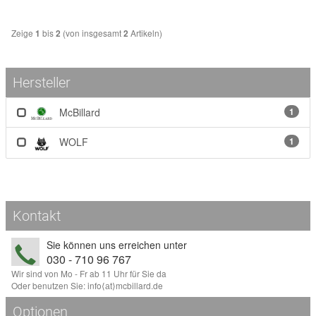
Zeige
bis
(von insgesamt
Artikeln)
1
2
2
Hersteller
McBillard
1
WOLF
1
Kontakt
Sie können uns erreichen unter
030 - 710 96 767
Wir sind von Mo - Fr ab 11 Uhr für Sie da
Oder benutzen Sie:
info
⟨аt⟩
mcbillard
.
de
Optionen