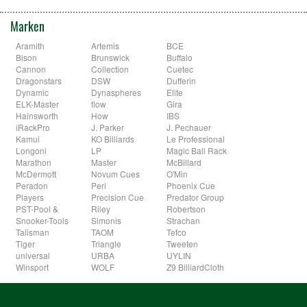
Marken
Aramith
Artemis
BCE
Bison
Brunswick
Buffalo
Cannon
Collection
Cuetec
Dragonstars
DSW
Dufferin
Dynamic
Dynaspheres
Elite
ELK-Master
flow
Gira
Hainsworth
How
IBS
iRackPro
J. Parker
J. Pechauer
Kamui
KO Billiards
Le Professional
Longoni
LP
Magic Ball Rack
Marathon
Master
McBillard
McDermott
Novum Cues
O'Min
Peradon
Peri
Phoenix Cue
Players
Precision Cue
Predator Group
PST-Pool &
Riley
Robertson
Snooker-Tools
Simonis
Strachan
Talisman
TAOM
Tefco
Tiger
Triangle
Tweeten
universal
URBA
UYLIN
Winsport
WOLF
Z9 BilliardCloth