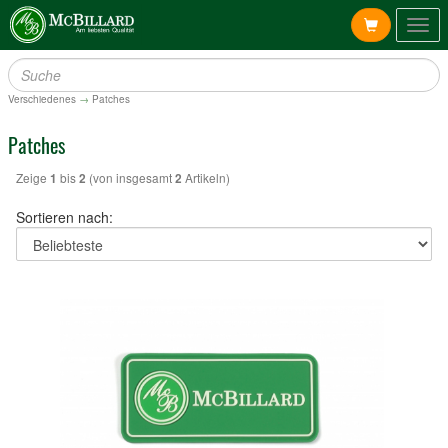
Togg
navig
Verschiedenes
→
Patches
Patches
Zeige
bis
(von insgesamt
Artikeln)
1
2
2
Sortieren nach: