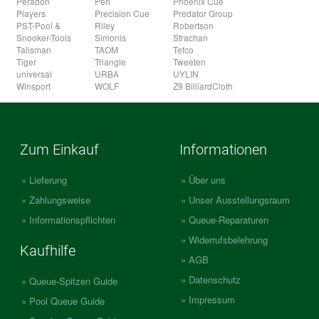
Peradon
Peri
Phoenix Cue
Players
Precision Cue
Predator Group
PST-Pool &
Riley
Robertson
Snooker-Tools
Simonis
Strachan
Talisman
TAOM
Tefco
Tiger
Triangle
Tweeten
universal
URBA
UYLIN
Winsport
WOLF
Z9 BilliardCloth
Zum Einkauf
Informationen
Lieferung
Über uns
Zahlungsweise
Unser Ausstellungsraum
Informationspflichten
Queue-Reparaturen
Widerrufsbelehrung
Kaufhilfe
AGB
Datenschutz
Queue-Spitzen Guide
Impressum
Pool Queue Guide