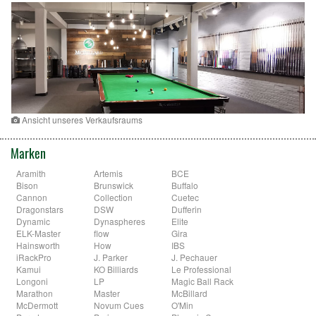
Ansicht unseres Verkaufsraums
Marken
Aramith
Artemis
BCE
Bison
Brunswick
Buffalo
Cannon
Collection
Cuetec
Dragonstars
DSW
Dufferin
Dynamic
Dynaspheres
Elite
ELK-Master
flow
Gira
Hainsworth
How
IBS
iRackPro
J. Parker
J. Pechauer
Kamui
KO Billiards
Le Professional
Longoni
LP
Magic Ball Rack
Marathon
Master
McBillard
McDermott
Novum Cues
O'Min