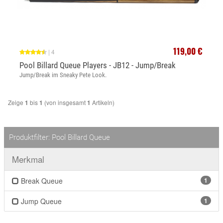
119,00 €
|
4
Pool Billard Queue Players - JB12 - Jump/Break
Jump/Break im Sneaky Pete Look.
Zeige
bis
(von insgesamt
Artikeln)
1
1
1
Produktfilter: Pool Billard Queue
Merkmal
Break Queue
1
Jump Queue
1