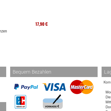
17,90 €
anzen
Bequem Bezahlen
La
Komm
Mo
Die
Mit
Don