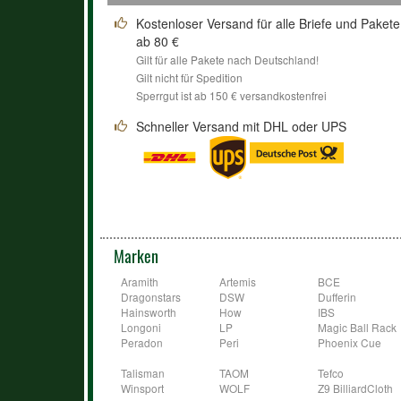
Kostenloser Versand für alle Briefe und Pakete
ab 80 €
Gilt für alle Pakete nach Deutschland!
Gilt nicht für Spedition
Sperrgut ist ab 150 € versandkostenfrei
Schneller Versand mit DHL oder UPS
Marken
Aramith
Artemis
BCE
Dragonstars
DSW
Dufferin
Hainsworth
How
IBS
Longoni
LP
Magic Ball Rack
Peradon
Peri
Phoenix Cue
Talisman
TAOM
Tefco
Winsport
WOLF
Z9 BilliardCloth