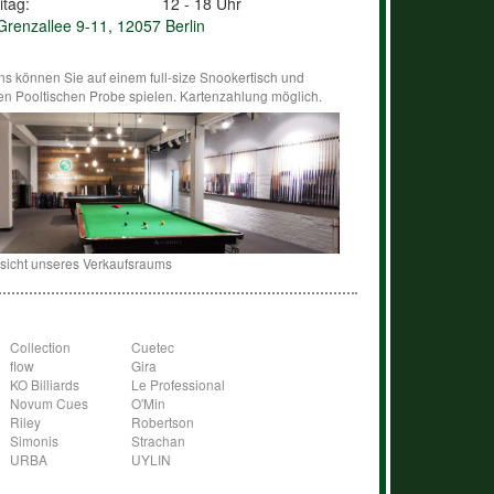
itag:
12 - 18 Uhr
renzallee 9-11, 12057 Berlin
ns können Sie auf einem full-size Snookertisch und
en Pooltischen Probe spielen. Kartenzahlung möglich.
sicht unseres Verkaufsraums
Collection
Cuetec
flow
Gira
KO Billiards
Le Professional
Novum Cues
O'Min
Riley
Robertson
Simonis
Strachan
URBA
UYLIN