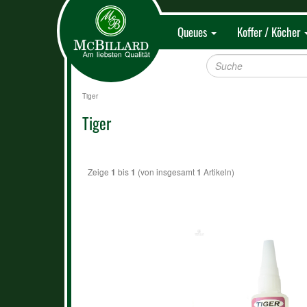
Queues
Koffer / Köcher
Tiger
Tiger
Zeige
bis
(von insgesamt
Artikeln)
1
1
1