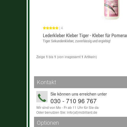
|
4
Lederkleber Kleber Tiger - Kleber für Pomer
Tiger Sekundenkleber, zuverlässig und ergiebig!
Zeige
bis
(von insgesamt
Artikeln)
1
1
1
Kontakt
Sie können uns erreichen unter
030 - 710 96 767
Wir sind von Mo - Fr ab 11 Uhr für Sie da
Oder benutzen Sie:
info
⟨аt⟩
mcbillard
.
de
Optionen