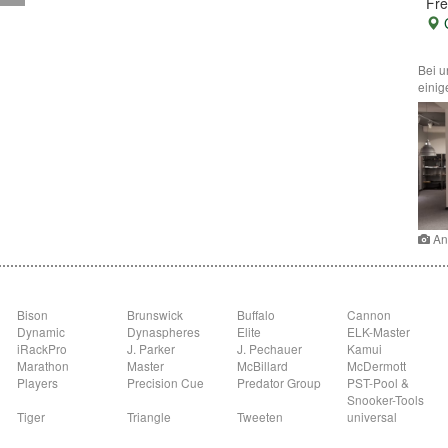
Fre
G
Bei u
einig
An
Bison
Brunswick
Buffalo
Cannon
Dynamic
Dynaspheres
Elite
ELK-Master
iRackPro
J. Parker
J. Pechauer
Kamui
Marathon
Master
McBillard
McDermott
Players
Precision Cue
Predator Group
PST-Pool &
Snooker-Tools
Tiger
Triangle
Tweeten
universal