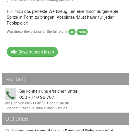
Für mich das perfekte Werkzeug, um eine frisch aufgeklebte
Spitze in Form zu bringen! Absolutes 'Must have' für jeden
Poolspieler!
War diese Bewertung für Sie hilfreich?
Ja
Nein
Alle Bewertungen lesen
Kontakt
Sie können uns erreichen unter
030 - 710 96 767
Wir sind von Mo - Fr ab 11 Uhr für Sie da
Oder benutzen Sie:
info
⟨аt⟩
mcbillard
.
de
Optionen
Kostenloser Versand für alle Briefe und Pakete ab 80 €