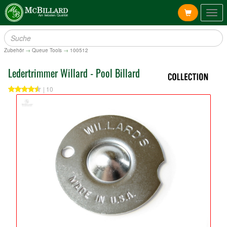
Togg
navig
Zubehör
→
Queue Tools
→
100512
Ledertrimmer Willard - Pool Billard
| 10