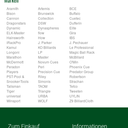
Marken
Aramith
Artemis
BCE
Bison
Brunswick
Buffalo
Cannon
Collection
Cuetec
Dragonstars
DSW
Dufferin
Dynamic
Dynaspheres
Elite
ELK-Master
flow
Gira
Hainsworth
How
IBS
iRackPro
J. Parker
J. Pechauer
Kamui
KO Billiards
Le Professional
Longoni
LP
Magic Ball Rack
Marathon
Master
McBillard
McDermott
Novum Cues
O'Min
Peradon
Peri
Phoenix Cue
Players
Precision Cue
Predator Group
PST-Pool &
Riley
Robertson
Snooker-Tools
Simonis
Strachan
Talisman
TAOM
Tefco
Tiger
Triangle
Tweeten
universal
URBA
UYLIN
Winsport
WOLF
Z9 BilliardCloth
Zum Einkauf
Informationen