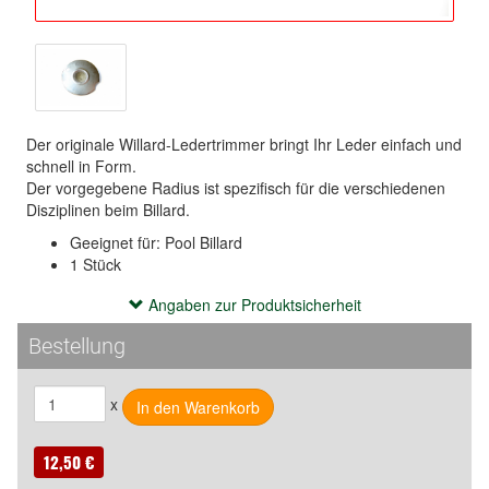
Der originale Willard-Ledertrimmer bringt Ihr Leder einfach und
schnell in Form.
Der vorgegebene Radius ist spezifisch für die verschiedenen
Disziplinen beim Billard.
Geeignet für: Pool Billard
1 Stück
Angaben zur Produktsicherheit
Angaben zur Produktsicherheit
Verantwortliche Person:
Bestellung
McBillard
Inhaber: Kurt Schleske
x
Grenzallee 9-11
12057 Berlin
Deutschland
12,50 €
Phone: +49(0)30710 96 767