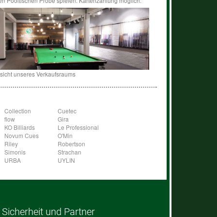
en Pooltischen Probe spielen. Kartenzahlung möglich.
sicht unseres Verkaufsraums
Collection
Cuetec
flow
Gira
KO Billiards
Le Professional
Novum Cues
O'Min
Riley
Robertson
Simonis
Strachan
URBA
UYLIN
Sicherheit und Partner