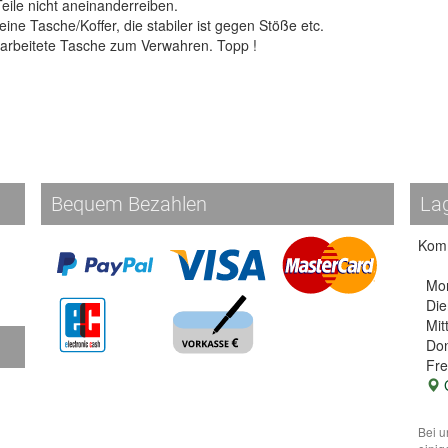
Teile nicht aneinanderreiben.
ine Tasche/Koffer, die stabiler ist gegen Stöße etc.
rarbeitete Tasche zum Verwahren. Topp !
Bequem Bezahlen
La
Komm
Mo
Die
Mit
Don
Fre
G
Bei u