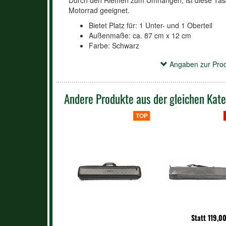
Durch den Riemen zum Umhängen, ist diese Tasc
Motorrad geeignet.
Bietet Platz für: 1 Unter- und 1 Oberteil
Außenmaße: ca. 87 cm x 12 cm
Farbe: Schwarz
Angaben zur Produktsicherheit
Angaben zur Prod
Verantwortliche Person:
McBillard
Andere Produkte aus der gleichen Kate
Inhaber: Kurt Schleske
Grenzallee 9-11
TOP
12057 Berlin
Deutschland
Phone: +49(0)30710 96 767
E-Mail: shop@mcbillard.de
Statt 119,0