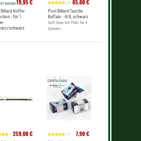
19,95 €
85,00 €
| 2
hr beliebt
 Billard Koffer
Pool Billard Tasche
ction - für 1
Buffalo - 4/8, schwarz
e -
Soft Case mit Platz für 4
warz/schwarz
Queues...
ard Koffer
259,00 €
7,90 €
| 1
| 7