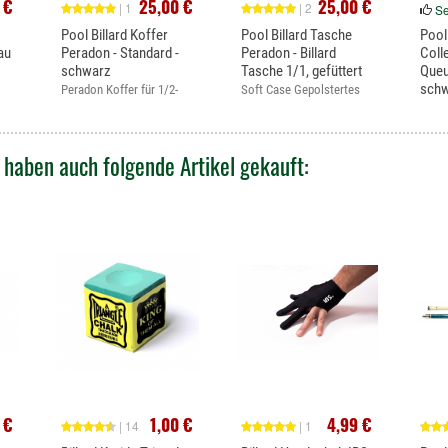
 €
25,00 €
25,00 €
| 1
| 2
Se
Pool Billard Koffer
Pool Billard Tasche
Pool
au
Peradon - Standard -
Peradon - Billard
Colle
schwarz
Tasche 1/1, gefüttert
Queu
sch
Peradon Koffer für 1/2-
Soft Case Gepolstertes
Stand
geteilte...
Soft Case...
 haben auch folgende Artikel gekauft:
 €
1,00 €
4,99 €
| 14
| 1