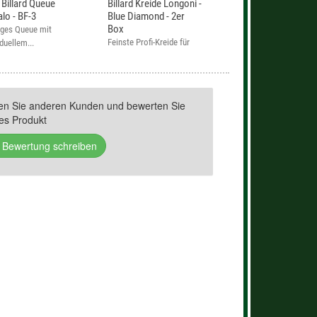
 Billard Queue
Billard Kreide Longoni -
alo - BF-3
Blue Diamond - 2er
Box
liges Queue mit
Feinste Profi-Kreide für
iduellem...
Pool,...
fen Sie anderen Kunden und bewerten Sie
es Produkt
Bewertung schreiben