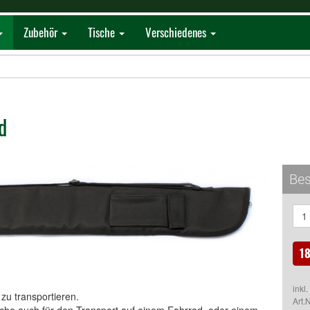
Zubehör
Tische
Verschiedenes
d
Bes
18
inkl
zu transportieren.
Art.N