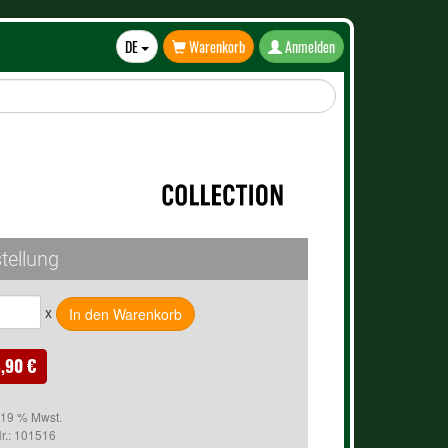
DE
Warenkorb
Anmelden
Toggle
Dropdown
tellung
x
,90 €
. 19 % Mwst.
r.:
101516