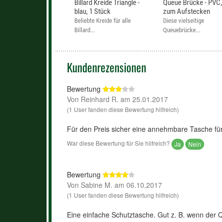
Billard Kreide Triangle -
Queue Brücke - PVC
blau, 1 Stück
zum Aufstecken
Beliebte Kreide für alle
Diese vielseitige
Billard...
Queuebrücke...
Kundenrezensionen
Bewertung
Von Reinhard R. am 25.01.2017
(1 User fanden diese Bewertung hilfreich)
Für den Preis sicher eine annehmbare Tasche fü
War diese Bewertung für Sie hilfreich?
Ja
Nein
Bewertung
Von Sabine M. am 06.10.2017
(1 User fanden diese Bewertung hilfreich)
Eine einfache Schutztasche. Gut z. B. wenn der Q