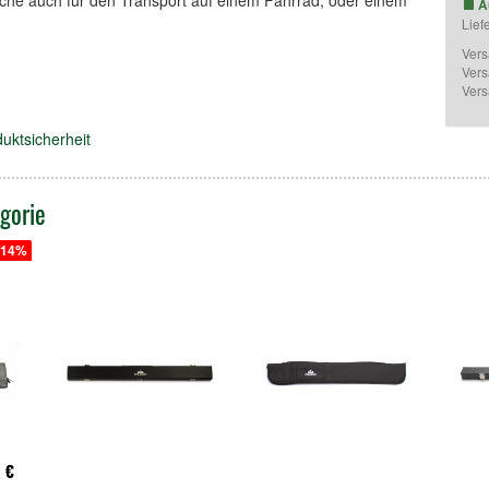
he auch für den Transport auf einem Fahrrad, oder einem
A
Lief
Vers
Vers
Vers
uktsicherheit
gorie
14%
0 €