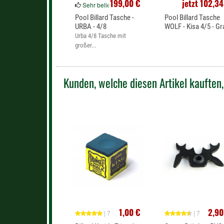
199,00 €
jetzt 102,34
Sehr beliebt
Pool Billard Tasche -
Pool Billard Tasche
URBA - 4/8
WOLF - Kisa 4/5 - Gr
Urba 4/8 Tasche mit
großer...
Kunden, welche diesen Artikel kauften,
1,00 €
2,90
| 7
| 7