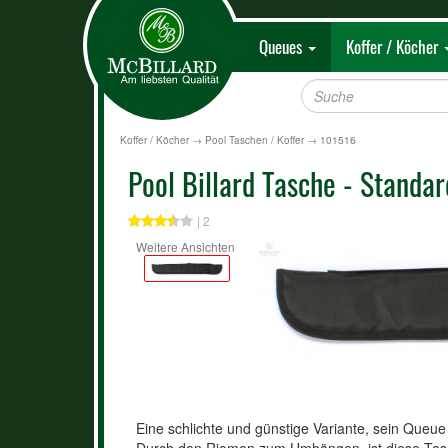
Queues
Koffer / Köcher
Koffer / Köcher
→
Pool Taschen / Koffer
→
101516
Pool Billard Tasche - Standar
| 2
Weitere Ansichten
Eine schlichte und günstige Variante, sein Queue 