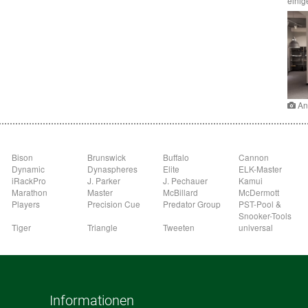
einig
An
Bison
Brunswick
Buffalo
Cannon
Dynamic
Dynaspheres
Elite
ELK-Master
iRackPro
J. Parker
J. Pechauer
Kamui
Marathon
Master
McBillard
McDermott
Players
Precision Cue
Predator Group
PST-Pool &
Snooker-Tools
Tiger
Triangle
Tweeten
universal
Informationen