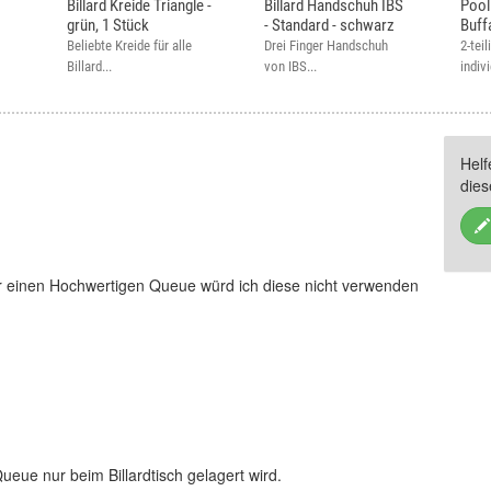
,
Billard Kreide Triangle -
Billard Handschuh IBS
Pool
grün, 1 Stück
- Standard - schwarz
Buff
Beliebte Kreide für alle
Drei Finger Handschuh
2-tei
Billard...
von IBS...
indiv
Hel
dies
r einen Hochwertigen Queue würd ich diese nicht verwenden
ueue nur beim Billardtisch gelagert wird.