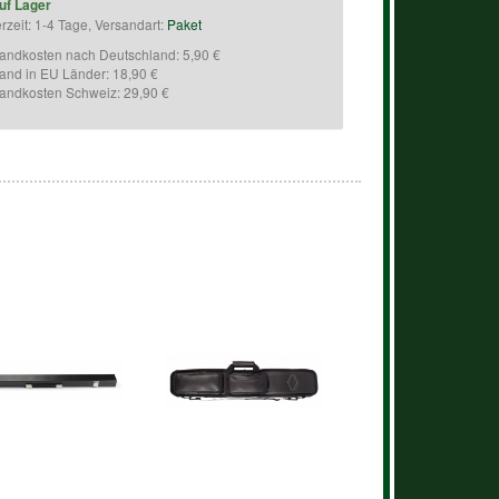
uf Lager
erzeit: 1-4 Tage, Versandart:
Paket
andkosten nach Deutschland: 5,90 €
and in EU Länder: 18,90 €
andkosten Schweiz: 29,90 €