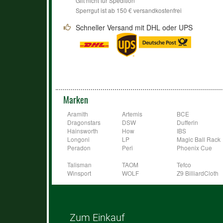
Gilt nicht für Spedition
Sperrgut ist ab 150 € versandkostenfrei
Schneller Versand mit DHL oder UPS
Marken
Aramith
Artemis
BCE
Dragonstars
DSW
Dufferin
Hainsworth
How
IBS
Longoni
LP
Magic Ball Rack
Peradon
Peri
Phoenix Cue
Talisman
TAOM
Tefco
Winsport
WOLF
Z9 BilliardCloth
Zum Einkauf