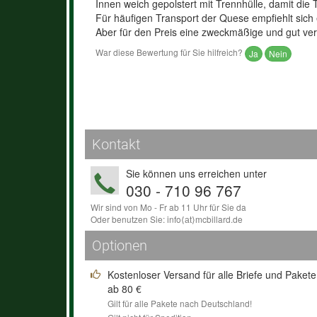
Innen weich gepolstert mit Trennhülle, damit die 
Für häufigen Transport der Quese empfiehlt sich e
Aber für den Preis eine zweckmäßige und gut ve
War diese Bewertung für Sie hilfreich?
Ja
Nein
Kontakt
Sie können uns erreichen unter
030 - 710 96 767
Wir sind von Mo - Fr ab 11 Uhr für Sie da
Oder benutzen Sie:
info
⟨аt⟩
mcbillard
.
de
Optionen
Kostenloser Versand für alle Briefe und Pakete
ab 80 €
Gilt für alle Pakete nach Deutschland!