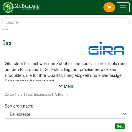
Togg
navig
Gira
Gira
Gira steht für hochwertiges Zubehör und spezialisierte Tools rund
um den Billardsport. Der Fokus liegt auf präzise entwickelten
Produkten, die für ihre Qualität, Langlebigkeit und zuverlässige
Performance bekannt sind.
Mehr
Die Produktpalette umfasst Lösungen für Spieler, die Wert auf
Kontrolle, Präzision und ein konstantes Spielniveau legen. Jedes
Zeige
bis
(von insgesamt
Artikeln)
1
1
1
Produkt wird mit Blick auf Funktionalität und Spielverbesserung
entwickelt – vom Training bis zum Wettkampf.
Sortieren nach:
Im Billard entscheiden oft kleinste Details über den Erfolg.
Deshalb setzt Gira auf sorgfältig ausgewählte Materialien und
eine durchdachte Verarbeitung, um ein gleichbleibend hohes
Neu
Qualitätsniveau zu gewährleisten.