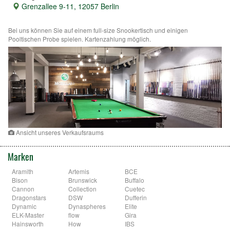
Grenzallee 9-11, 12057 Berlin
Bei uns können Sie auf einem full-size Snookertisch und einigen
Pooltischen Probe spielen. Kartenzahlung möglich.
Ansicht unseres Verkaufsraums
Marken
Aramith
Artemis
BCE
Bison
Brunswick
Buffalo
Cannon
Collection
Cuetec
Dragonstars
DSW
Dufferin
Dynamic
Dynaspheres
Elite
ELK-Master
flow
Gira
Hainsworth
How
IBS